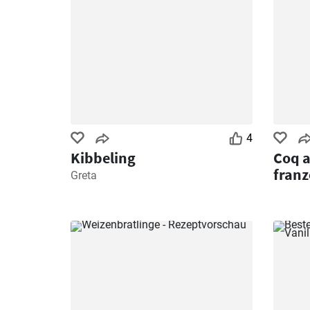
4
Kibbeling
Coq a
franz
Greta
Hühne
Rotw