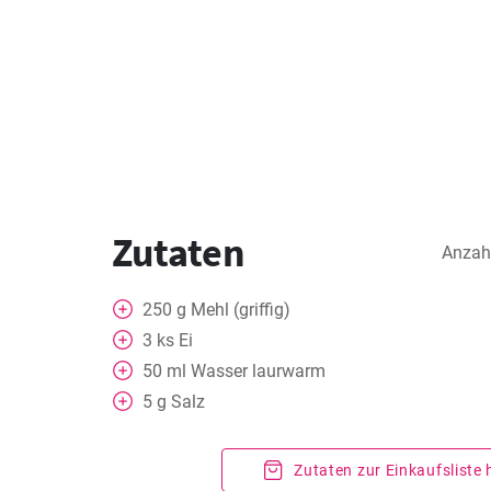
Zutaten
Anzah
250
g
Mehl (griffig)
3
ks
Ei
50
ml
Wasser laurwarm
5
g
Salz
Zutaten zur Einkaufsliste