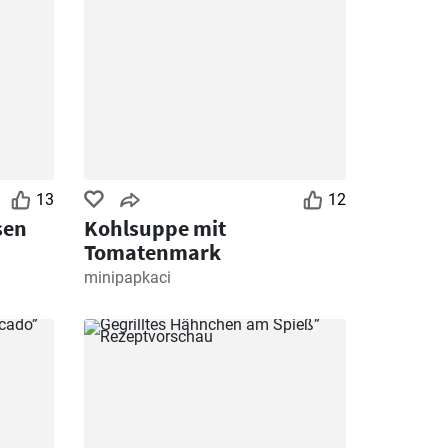
13
12
sen
Kohlsuppe mit
Tomatenmark
minipapkaci