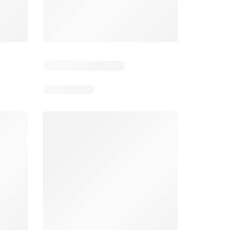
 5
Verbleibende Tage: 5
Verbleibende Tage: 5
Lidl aktionen
Denner aktionen
26
06.08.2026 - 12.08.2026
06.08.2026 - 12.08.2026