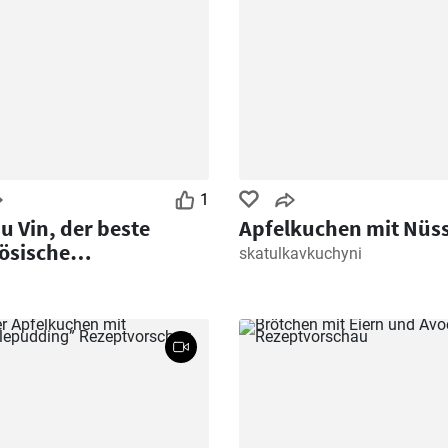
1
u Vin, der beste
Apfelkuchen mit Nüs
ösische
skatulkavkuchyni
reintopf in
einsoße