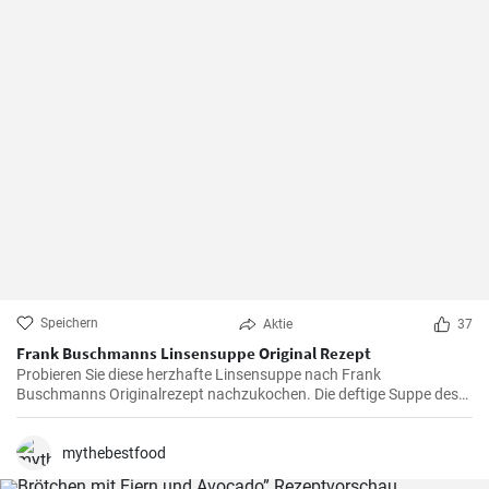
Speichern
Aktie
37
Frank Buschmanns Linsensuppe Original Rezept
Probieren Sie diese herzhafte Linsensuppe nach Frank
Buschmanns Originalrezept nachzukochen. Die deftige Suppe des
Starkochs wird mit Linsen, verschiedenen Gewürzen und
Gemüsesorten zubereitet und mit Würstchenstücken angereichert.
Ein herzhaftes Familien Essen !
mythebestfood