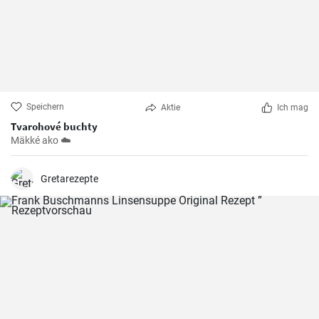
Speichern
Aktie
Ich mag
Tvarohové buchty
Mäkké ako ☁️
Gretarezepte