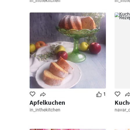
in_inthekitchen
in_inth
1
Apfelkuchen
Kuch
in_inthekitchen
navar_