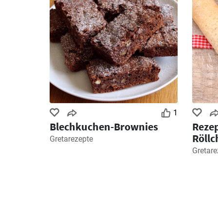
1
Blechkuchen-Brownies
Rezep
Röllc
Gretarezepte
Gretare