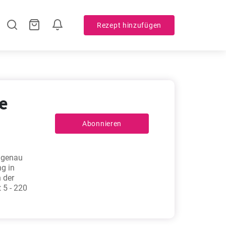
Rezept hinzufügen
re
Abonnieren
r genau
g in
 der
 5 - 220
n Sie