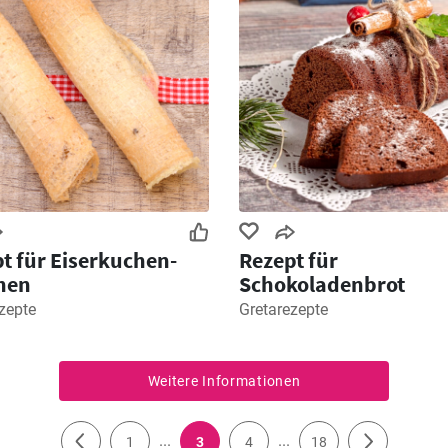
t für Eiserkuchen-
Rezept für
hen
Schokoladenbrot
zepte
Gretarezepte
Weitere Informationen
...
...
1
3
4
18