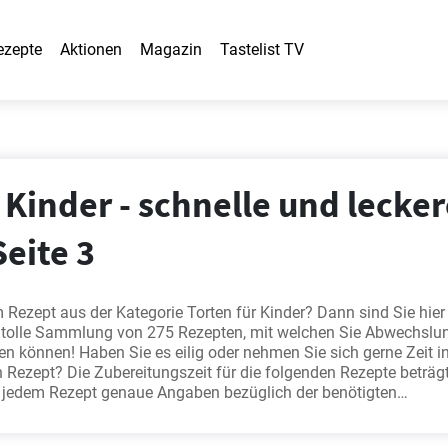
ezepte
Aktionen
Magazin
Tastelist TV
 Kinder - schnelle und lecke
Seite 3
 Rezept aus der Kategorie Torten für Kinder? Dann sind Sie hie
ne tolle Sammlung von 275 Rezepten, mit welchen Sie Abwechslun
en können! Haben Sie es eilig oder nehmen Sie sich gerne Zeit in
Rezept? Die Zubereitungszeit für die folgenden Rezepte beträgt
u jedem Rezept genaue Angaben bezüglich der benötigten
ällt Ihnen schwer, sich für ein Rezept zu entscheiden? Dann sehe
re beliebten Rezepte an:
Bester Apfelkuchen mit Vanillepudding
,