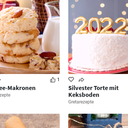
1
fee-Makronen
Silvester Torte mit
Keksboden
zepte
Gretarezepte