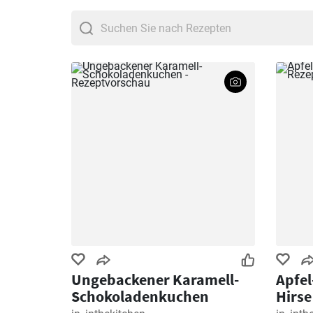
Reibekuchen
,
Pfannku
Ungebackener Karamell-
Apfe
Schokoladenkuchen
Hirse