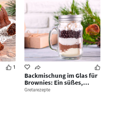
1
Backmischung im Glas für
Brownies: Ein süßes,
hausgemachtes Geschenk
Gretarezepte