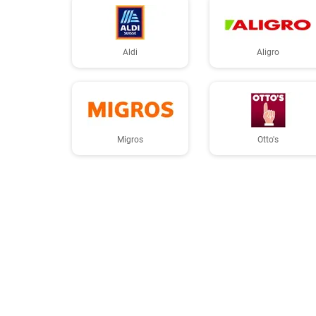
Aldi
Aligro
Migros
Otto's