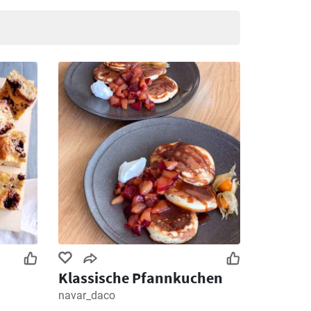
e Mehl
.
Klassische Pfannkuchen
navar_daco