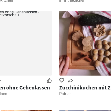
ekitchen
in_inthekitchen
en ohne Gehenlassen
Zucchinikuchen mit Z
daco
Patush