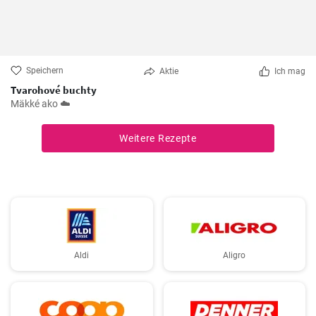
Speichern
Aktie
Ich mag
Tvarohové buchty
Mäkké ako ☁️
Weitere Rezepte
Aldi
Aligro