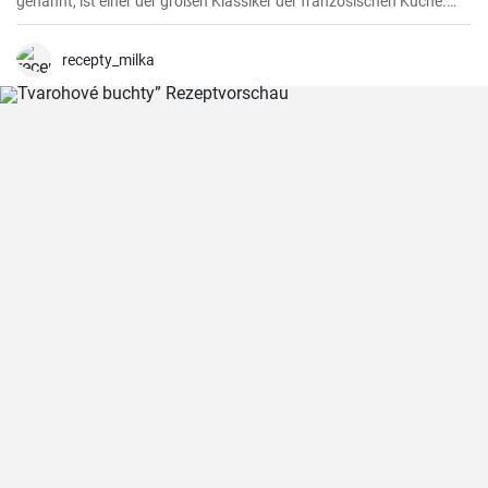
genannt, ist einer der großen Klassiker der französischen Küche.
Das Rezept stammt aus dem Burgund, der Heimat des berühmten
gleichnamigen Rotweins, wo das Rindfleisch langsam gegart wird.
recepty_milka