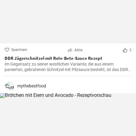
Speichern
Aktie
3
DDR Jägerschnitzel mit Rote-Bete-Sauce Rezept
Im Gegensatz zu seiner westlichen Variante, die aus einem
panierten, gebratenen Schnitzel mit Pilzsauce besteht, ist das DDR-
Jägerschnitzel ein paniertes Jagdwurstschnitzel mit
Tomatensauce. Ein deftiges und schnelles Gericht, das eine
Mahlzeit für die ganze Familie oder Freunde bietet.
mythebestfood