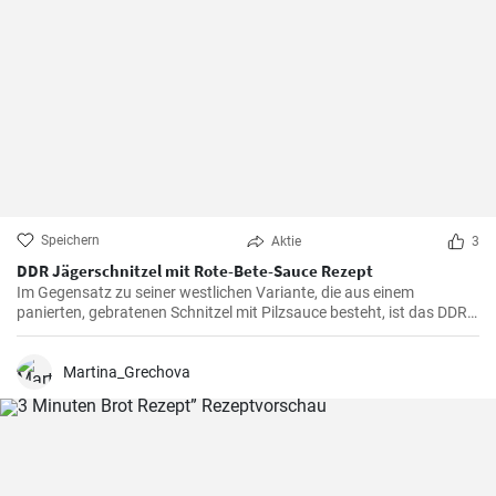
Speichern
Aktie
3
DDR Jägerschnitzel mit Rote-Bete-Sauce Rezept
Im Gegensatz zu seiner westlichen Variante, die aus einem
panierten, gebratenen Schnitzel mit Pilzsauce besteht, ist das DDR-
Jägerschnitzel ein paniertes Jagdwurstschnitzel mit
Tomatensauce. Ein deftiges und schnelles Gericht, das eine
Mahlzeit für die ganze Familie oder Freunde bietet.
Martina_Grechova