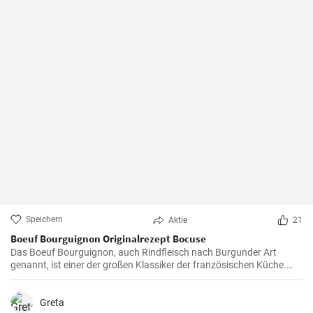
Speichern
Aktie
21
Boeuf Bourguignon Originalrezept Bocuse
Das Boeuf Bourguignon, auch Rindfleisch nach Burgunder Art
genannt, ist einer der großen Klassiker der französischen Küche.
Das Rezept stammt aus dem Burgund, der Heimat des berühmten
gleichnamigen Rotweins, wo das Rindfleisch langsam gegart wird.
Greta