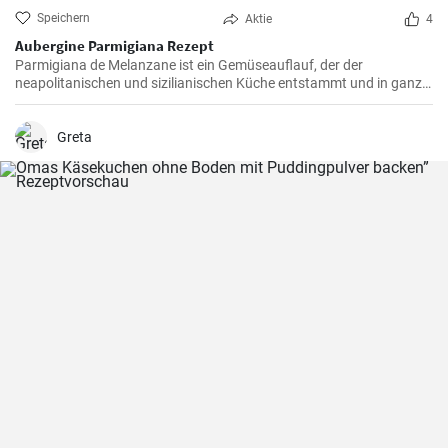
Speichern
Aktie
4
Aubergine Parmigiana Rezept
Parmigiana de Melanzane ist ein Gemüseauflauf, der der
neapolitanischen und sizilianischen Küche entstammt und in ganz
Süditalien verbreitet ist. Melanzane - deutsch sind Auberginen
welche mit Parmesan Käse und Mozzarella überbacken werden.
Greta