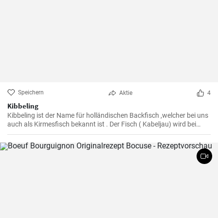
Speichern
Aktie
4
Kibbeling
Kibbeling ist der Name für holländischen Backfisch ,welcher bei uns
auch als Kirmesfisch bekannt ist . Der Fisch ( Kabeljau) wird bei
diesem Rezept in heißem Öl fritiert bis er eine knusprike Kruste hat .