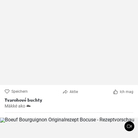
Speichern
Aktie
Ich mag
Tvarohové buchty
Mäkké ako ☁️