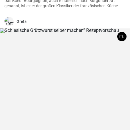
Das Boeuf Bourguignon, auch Rindfleisch nach Burgunder Art
genannt, ist einer der großen Klassiker der französischen Küche.
Das Rezept stammt aus dem Burgund, der Heimat des berühmten
gleichnamigen Rotweins, wo das Rindfleisch langsam gegart wird.
Greta