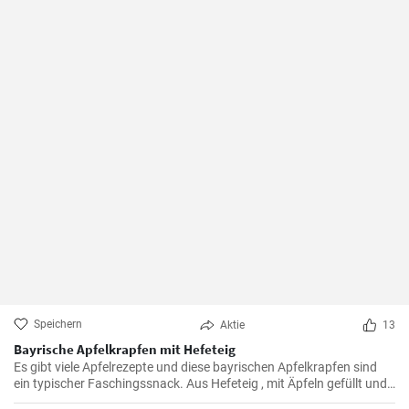
Speichern
Aktie
13
Bayrische Apfelkrapfen mit Hefeteig
Es gibt viele Apfelrezepte und diese bayrischen Apfelkrapfen sind
ein typischer Faschingssnack. Aus Hefeteig , mit Äpfeln gefüllt und
saftig frittiert werden sie nachher in Zimtzucker gewälzt und frisch