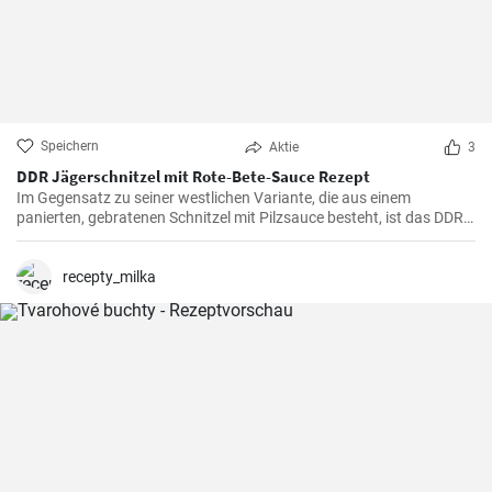
Speichern
Aktie
3
DDR Jägerschnitzel mit Rote-Bete-Sauce Rezept
Im Gegensatz zu seiner westlichen Variante, die aus einem
panierten, gebratenen Schnitzel mit Pilzsauce besteht, ist das DDR-
Jägerschnitzel ein paniertes Jagdwurstschnitzel mit
Tomatensauce. Ein deftiges und schnelles Gericht, das eine
Mahlzeit für die ganze Familie oder Freunde bietet.
recepty_milka