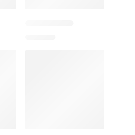
 5
Verbleibende Tage: 5
Verbleibende Tage: 5
Lidl aktionen
Denner aktionen
26
06.08.2026 - 12.08.2026
06.08.2026 - 12.08.2026