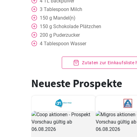
4
TL
backpulver
3
Tablespoon
Milch
150
g
Mandel(n)
150
g
Schokolade Plätzchen
200
g
Puderzucker
4
Tablespoon
Wasser
Zutaten zur Einkaufsliste
Neueste Prospekte