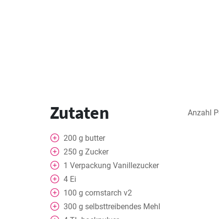
Zutaten
Anzahl P
200
g
butter
250
g
Zucker
1
Verpackung
Vanillezucker
4
Ei
100
g
cornstarch v2
300
g
selbsttreibendes Mehl