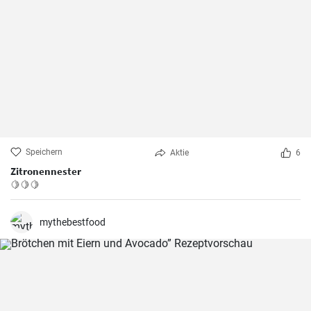
Speichern
Aktie
6
Zitronennester
🍋🍋🍋
mythebestfood