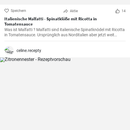
Speichern
Aktie
14
Italienische Malfatti - Spinatklöße mit Ricotta in
Tomatensauce
Was ist Malfatti ? Malfatti sind italienische Spinatknödel mit Ricotta
in Tomatensauce. Ursprünglich aus Norditalien aber jetzt weit
verbreitet in ganz Italien werden die Spinat Ricotta Klöße mit
Parmesan serviert. Malfatti bedeutet unperfekt auf deutsch.
celine.recepty