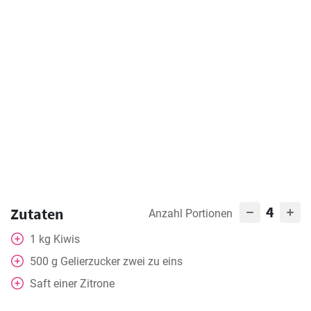
4
Zutaten
Anzahl Portionen
1
kg
Kiwis
500
g
Gelierzucker zwei zu eins
Saft einer Zitrone