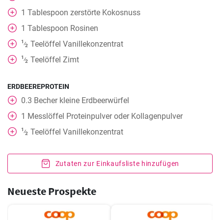
1
Tablespoon
zerstörte Kokosnuss
1
Tablespoon
Rosinen
1
Teelöffel
Vanillekonzentrat
⁄
2
1
Teelöffel
Zimt
⁄
2
ERDBEEREPROTEIN
0.3
Becher
kleine Erdbeerwürfel
1
Messlöffel Proteinpulver oder Kollagenpulver
1
Teelöffel
Vanillekonzentrat
⁄
2
Zutaten zur Einkaufsliste hinzufügen
Neueste Prospekte