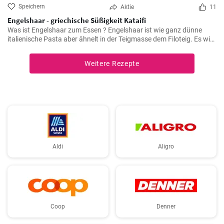
Speichern
Aktie
11
Engelshaar - griechische Süßigkeit Kataifi
Was ist Engelshaar zum Essen ? Engelshaar ist wie ganz dünne
italienische Pasta aber ähnelt in der Teigmasse dem Filoteig. Es wird
im balkanischen Raum für Süßspeisen mit Nüssen und Gewürzen
gefüllt benutzt. Schauen Sie selbst wie es geht !
Weitere Rezepte
Aldi
Aligro
Coop
Denner