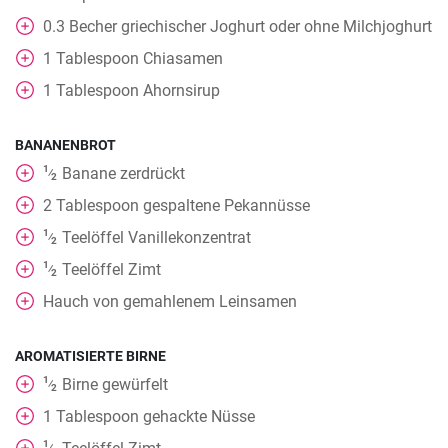
0.3
Becher
griechischer Joghurt oder ohne Milchjoghurt
1
Tablespoon
Chiasamen
1
Tablespoon
Ahornsirup
BANANENBROT
1
Banane zerdrückt
⁄
2
2
Tablespoon
gespaltene Pekannüsse
1
Teelöffel
Vanillekonzentrat
⁄
2
1
Teelöffel
Zimt
⁄
2
Hauch von gemahlenem Leinsamen
AROMATISIERTE BIRNE
1
Birne gewürfelt
⁄
2
1
Tablespoon
gehackte Nüsse
1