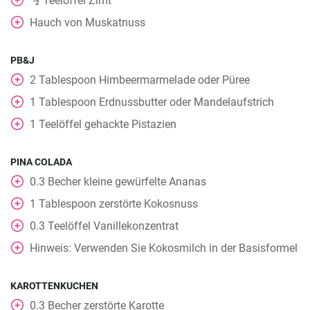
Teelöffel
Zimt
⁄
2
Hauch von Muskatnuss
PB&J
2
Tablespoon
Himbeermarmelade oder Püree
1
Tablespoon
Erdnussbutter oder Mandelaufstrich
1
Teelöffel
gehackte Pistazien
PINA COLADA
0.3
Becher
kleine gewürfelte Ananas
1
Tablespoon
zerstörte Kokosnuss
0.3
Teelöffel
Vanillekonzentrat
Hinweis: Verwenden Sie Kokosmilch in der Basisformel
KAROTTENKUCHEN
0.3
Becher
zerstörte Karotte