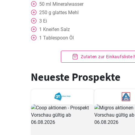
50
ml
Mineralwasser
250
g
glattes Mehl
3
Ei
1
Kneifen
Salz
1
Tablespoon
Öl
Zutaten zur Einkaufsliste
Neueste Prospekte