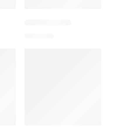
 5
Verbleibende Tage: 5
Verbleibende Tage: 5
Lidl aktionen
Denner aktionen
26
06.08.2026 - 12.08.2026
06.08.2026 - 12.08.2026