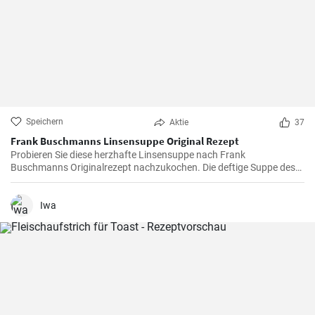
Speichern
Aktie
37
Frank Buschmanns Linsensuppe Original Rezept
Probieren Sie diese herzhafte Linsensuppe nach Frank
Buschmanns Originalrezept nachzukochen. Die deftige Suppe des
Starkochs wird mit Linsen, verschiedenen Gewürzen und
Gemüsesorten zubereitet und mit Würstchenstücken angereichert.
Ein herzhaftes Familien Essen !
Iwa