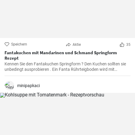
Speichern
Aktie
35
Fantakuchen mit Mandarinen und Schmand Springform
Rezept
Kennen Sie den Fantakuchen Springform ? Den Kuchen sollten sie
unbedingt ausprobieren . Ein Fanta Rührteigboden wird mit
Mandarinen und einer Schmand Sahne Füllung belegt. Fruchtig ,
cremig und lecker für alle Gäste groß und klein.
minipapkaci