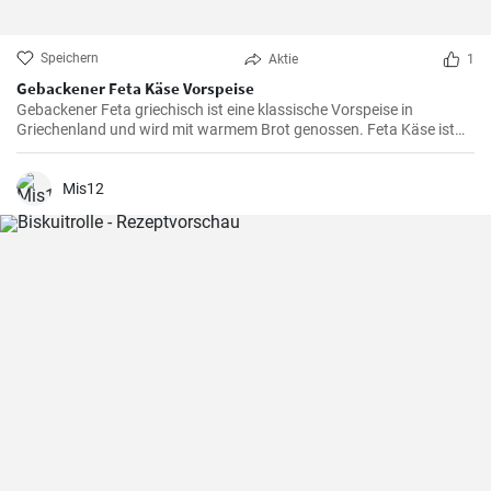
Speichern
Aktie
1
Gebackener Feta Käse Vorspeise
Gebackener Feta griechisch ist eine klassische Vorspeise in
Griechenland und wird mit warmem Brot genossen. Feta Käse ist
aus Schafsmilch und schmeckt pikant aber nicht zu salzig .
Gebackener Feta im Ofen ist besonders köstlich. Probieren sie es
aus.
Mis12