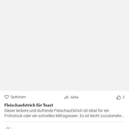
Speichern
Aktie
2
Fleischaufstrich für Toast
Dieser leckere und duftende Fleischaufstrich ist ideal für ein
Frühstück oder ein schnelles Mittagessen. Es ist leicht zuzubereiten
und wird sicherlich alle Fleischliebhaber erfreuen.