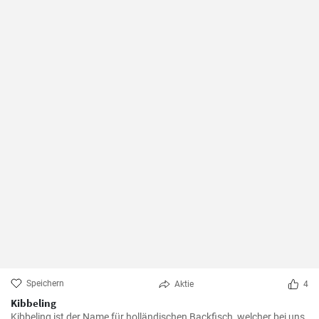
Speichern
Aktie
4
Kibbeling
Kibbeling ist der Name für holländischen Backfisch ,welcher bei uns