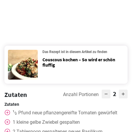
Das Rezept ist in diesem Artikel zu finden
Couscous kochen – So wird er schön
fluffig
2
Zutaten
Anzahl Portionen
Zutaten
1
Pfund neue pflanzengereifte Tomaten gewürfelt
⁄
2
1
kleine gelbe Zwiebel gespalten
2
Tablespoon
gespaltenes neues Basilikum