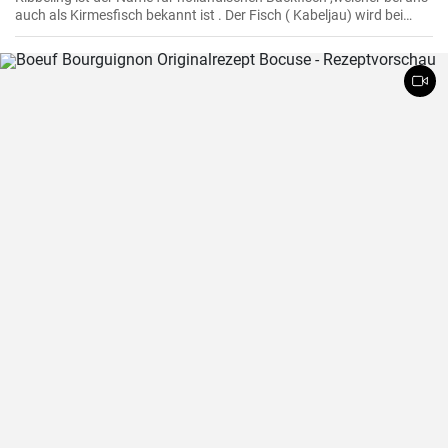
auch als Kirmesfisch bekannt ist . Der Fisch ( Kabeljau) wird bei
diesem Rezept in heißem Öl fritiert bis er eine knusprike Kruste hat .