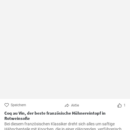
Speichern
Aktie
1
Coq au Vin, der beste französische Hühnereintopf in
Rotweinsoße
Bei diesem französischen Klassiker dreht sich alles um saftige
Hähnchenteile mit Knochen, die in einer glänzenden, verführerisch