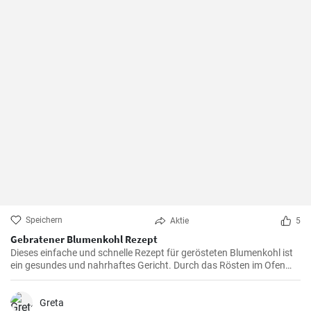
Speichern
Aktie
5
Gebratener Blumenkohl Rezept
Dieses einfache und schnelle Rezept für gerösteten Blumenkohl ist
ein gesundes und nahrhaftes Gericht. Durch das Rösten im Ofen
erhält der Blumenkohl einen wunderbar süßen und nussigen
Geschmack. Servieren Sie ihn als Beilage oder als Hauptgericht.
Greta