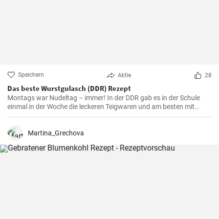
Speichern
Aktie
28
Das beste Wurstgulasch (DDR) Rezept
Montags war Nudeltag – immer! In der DDR gab es in der Schule
einmal in der Woche die leckeren Teigwaren und am besten mit
Wurstgulasch .Das Gulasch mit Paprika und Würstchen ist sehr
sättigend und lecker auch als Familienessen - ausprobieren lohnt .
Martina_Grechova