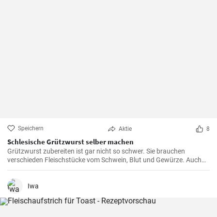
Speichern
Aktie
8
Schlesische Grützwurst selber machen
Grützwurst zubereiten ist gar nicht so schwer. Sie brauchen
verschieden Fleischstücke vom Schwein, Blut und Gewürze. Auch
das klassische DDR Gericht Tote Oma wird mit Grützwurst
zubereitet. Die Grütze (aus Getreide) bindet die Wurst .
Iwa