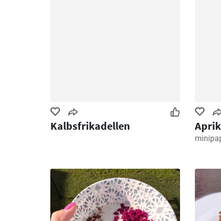
Kalbsfrikadellen
Apri
minipa