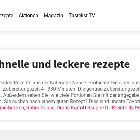
ezepte
Aktionen
Magazin
Tastelist TV
chnelle und leckere rezepte
ersten Rezepte aus der Kategorie Nüsse. Probieren Sie eines uns
. Zubereitungszeit 4 - 330 Minuten. Die genaue Zubereitungszei
t. Außerdem sehen Sie, wie viele Portionen Sie mit der angegeb
. Sie suchen nach einem guten Rezept? Dies sind unsere Favori
überbacken
,
Rahm Sauce
,
Omas Kartoffelsuppe DDR einfach
,
Po
lauflauf mit Speck
. Na, läuft Ihnen schon das Wasser im Mund