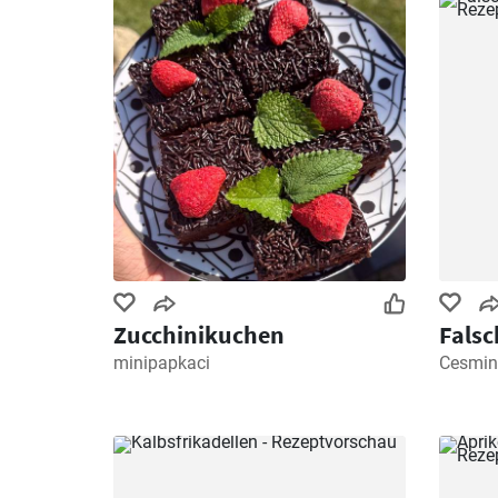
Zucchinikuchen
Falsc
minipapkaci
Cesmin