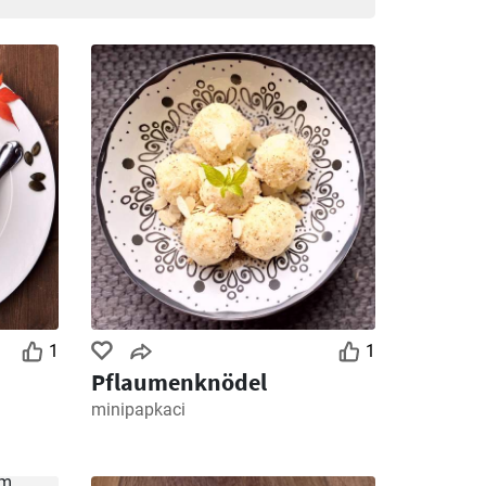
1
1
Pflaumenknödel
minipapkaci