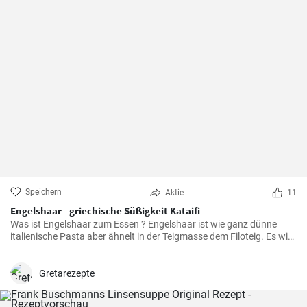
Speichern
Aktie
11
Engelshaar - griechische Süßigkeit Kataifi
Was ist Engelshaar zum Essen ? Engelshaar ist wie ganz dünne
italienische Pasta aber ähnelt in der Teigmasse dem Filoteig. Es wird
im balkanischen Raum für Süßspeisen mit Nüssen und Gewürzen
gefüllt benutzt. Schauen Sie selbst wie es geht !
Gretarezepte