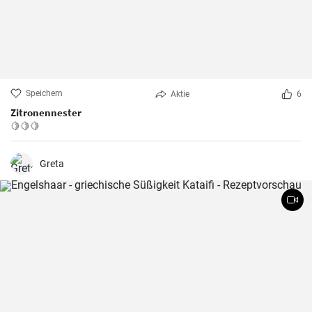
Speichern
Aktie
6
Zitronennester
🍋🍋🍋
Greta