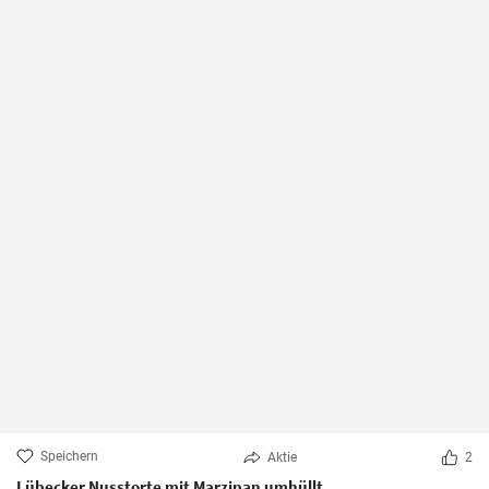
Speichern
Aktie
2
Lübecker Nusstorte mit Marzipan umhüllt