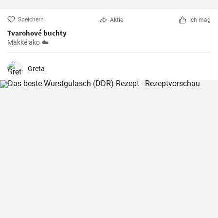
Speichern
Aktie
Ich mag
Tvarohové buchty
Mäkké ako ☁️
Greta