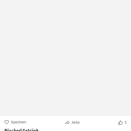
Speichern
Aktie
5
Rüscherl Getränk