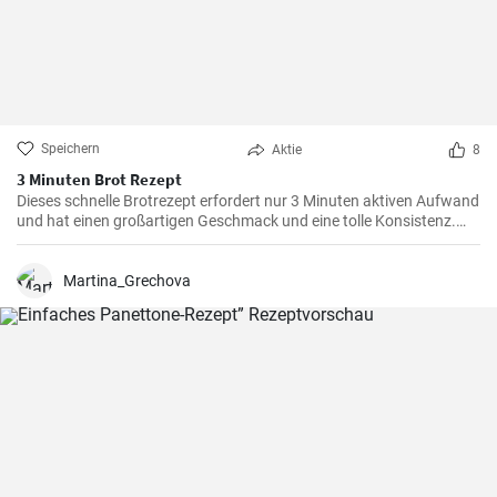
Speichern
Aktie
8
3 Minuten Brot Rezept
Dieses schnelle Brotrezept erfordert nur 3 Minuten aktiven Aufwand
und hat einen großartigen Geschmack und eine tolle Konsistenz.
Dieses Brot eignet sich perfekt für den täglichen Verzehr und ist
besonders praktisch, wenn die Zeit knapp ist.
Martina_Grechova