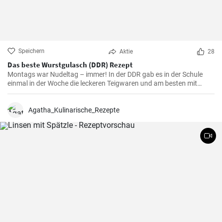
Speichern
Aktie
28
Das beste Wurstgulasch (DDR) Rezept
Montags war Nudeltag – immer! In der DDR gab es in der Schule
einmal in der Woche die leckeren Teigwaren und am besten mit
Wurstgulasch .Das Gulasch mit Paprika und Würstchen ist sehr
sättigend und lecker auch als Familienessen - ausprobieren lohnt .
Agatha_Kulinarische_Rezepte